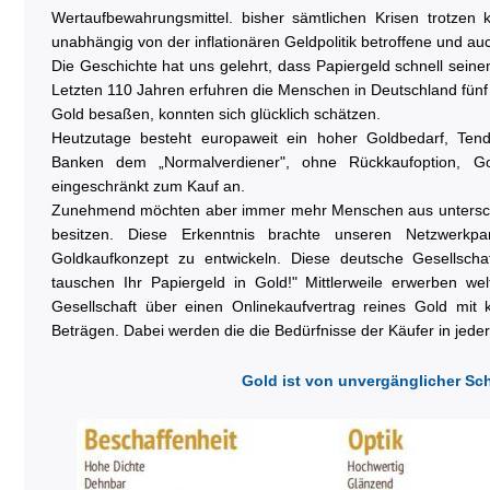
Wertaufbewahrungsmittel. bisher sämtlichen Krisen trotzen
unabhängig von der inflationären Geldpolitik betroffene und au
Die Geschichte hat uns gelehrt, dass Papiergeld schnell seinen
Letzten 110 Jahren erfuhren die Menschen in Deutschland fünf
Gold besaßen, konnten sich glücklich schätzen.
Heutzutage besteht europaweit ein hoher Goldbedarf, Tend
Banken dem „Normalverdiener", ohne Rückkaufoption, G
eingeschränkt zum Kauf an.
Zunehmend möchten aber immer mehr Menschen aus unterschi
besitzen. Diese Erkenntnis brachte unseren Netzwerkp
Goldkaufkonzept zu entwickeln. Diese deutsche Gesellscha
tauschen Ihr Papiergeld in Gold!" Mittlerweile erwerben w
Gesellschaft über einen Onlinekaufvertrag reines Gold mit kl
Beträgen. Dabei werden die die Bedürfnisse der Käufer in jeder 
Gold ist von unvergänglicher Sc