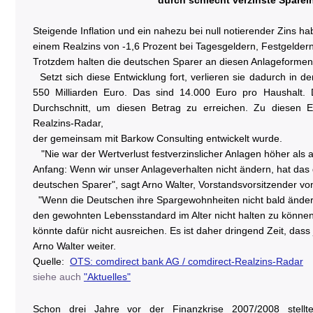
durch schlecht verzinste Sparei
Steigende Inflation und ein nahezu bei null notierender Zins h
einem Realzins von -1,6 Prozent bei Tagesgeldern, Festgeldern
Trotzdem halten die deutschen Sparer an diesen Anlageformen 
Setzt sich diese Entwicklung fort, verlieren sie dadurch in
550 Milliarden Euro. Das sind 14.000 Euro pro Haushalt. 
Durchschnitt, um diesen Betrag zu erreichen. Zu diesen 
Realzins-Radar,
der gemeinsam mit Barkow Consulting entwickelt wurde.
"Nie war der Wertverlust festverzinslicher Anlagen höher als ak
Anfang: Wenn wir unser Anlageverhalten nicht ändern, hat das 
deutschen Sparer", sagt Arno Walter, Vorstandsvorsitzender vo
"Wenn die Deutschen ihre Spargewohnheiten nicht bald ändern
den gewohnten Lebensstandard im Alter nicht halten zu können.
könnte dafür nicht ausreichen. Es ist daher dringend Zeit, dass j
Arno Walter weiter.
Quelle:
OTS: comdirect bank AG / comdirect-Realzins-Radar
siehe auch
"Aktuelles"
Schon drei Jahre vor der Finanzkrise 2007/2008 stell