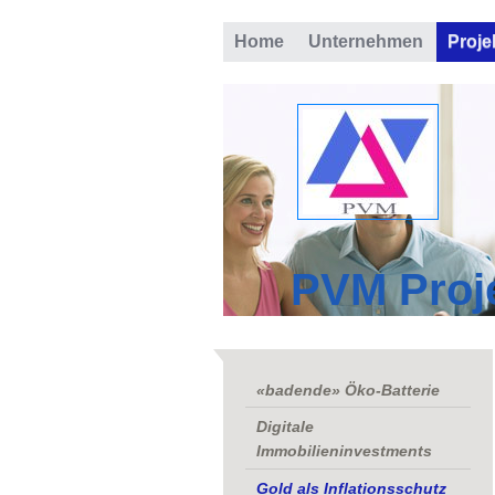
Home
Unternehmen
Proje
PVM Proj
«badende» Öko-Batterie
Digitale
Immobilieninvestments
Gold als Inflationsschutz