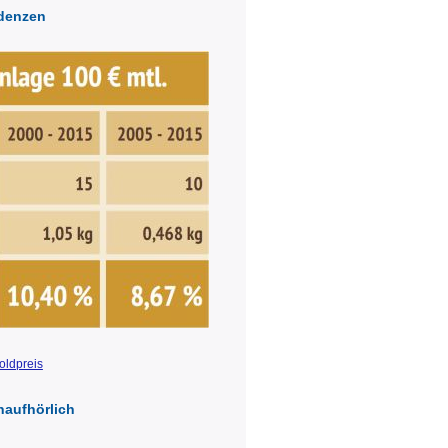
ndenzen
Goldpreis
naufhörlich