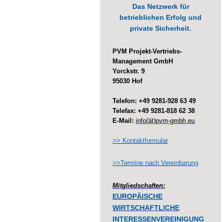
Das Netzwerk für
betrieblichen Erfolg und
private Sicherheit.
PVM Projekt-Vertriebs-
Management GmbH
Yorckstr. 9
95030 Hof
Telefon: +49 9281-928 63 49
Telefax: +49 9281-818 62 38
E-Mail:
info(ät)pvm-gmbh.eu
>> Kontaktformular
>>Termine nach Vereinbarung
Mitgliedschaften:
EUROPÄISCHE
WIRTSCHAFTLICHE
INTERESSENVEREINIGUNG